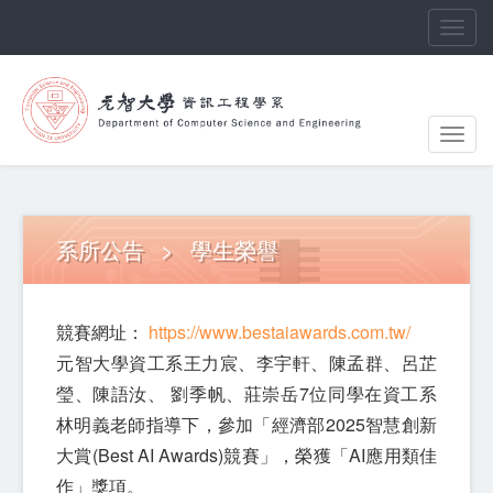
Toggl
navig
Toggl
navig
系所公告
>
學生榮譽
競賽網址：
https://www.bestaiawards.com.tw/
元智大學資工系王力宸、李宇軒、陳孟群、呂芷
瑩、陳語汝、 劉季帆、莊崇岳7位同學在資工系
林明義老師指導下，參加「經濟部2025智慧創新
大賞(Best AI Awards)競賽」，榮獲「AI應用類佳
作」獎項。